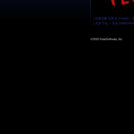
｜
忍者活劇 天誅 紅 Portable
｜
｜
天誅 千乱
｜
天誅 DARKSHA
©2010 FromSoftware, Inc.