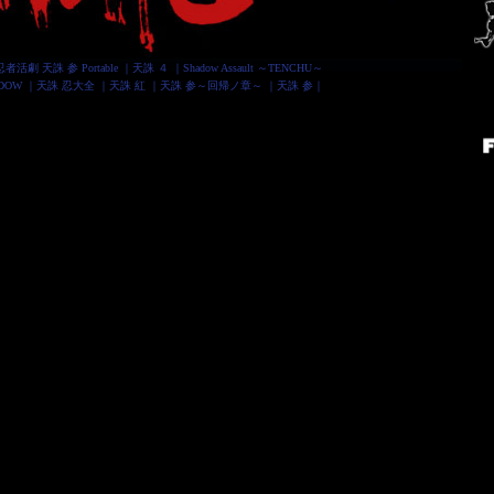
忍者活劇 天誅 参 Portable
｜
天誅 ４
｜
Shadow Assault ～TENCHU～
DOW
｜
天誅 忍大全
｜
天誅 紅
｜
天誅 参～回帰ノ章～
｜
天誅 参
｜